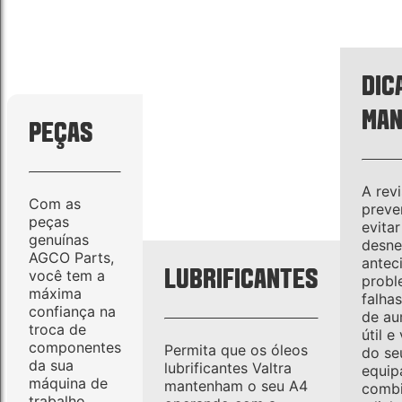
DIC
MAN
PEÇAS
A rev
Com as
preve
peças
evita
genuínas
desne
AGCO Parts,
antec
LUBRIFICANTES
você tem a
probl
máxima
falha
confiança na
de au
troca de
útil e
componentes
Permita que os óleos
do se
da sua
lubrificantes Valtra
equip
máquina de
mantenham o seu A4
combi
trabalho.