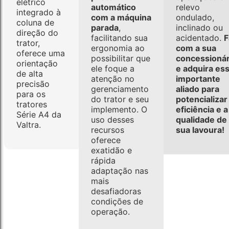
elétrico
automático
relevo
integrado à
com a máquina
ondulado,
coluna de
parada
,
inclinado ou
direção do
facilitando sua
acidentado.
F
trator,
ergonomia ao
com a sua
oferece uma
possibilitar que
concessionár
orientação
ele foque a
e adquira es
de alta
atenção no
importante
precisão
gerenciamento
aliado para
para os
do trator e seu
potencializar
tratores
implemento. O
eficiência e a
Série A4 da
uso desses
qualidade de
Valtra.
recursos
sua lavoura!
oferece
exatidão e
rápida
adaptação nas
mais
desafiadoras
condições de
operação.