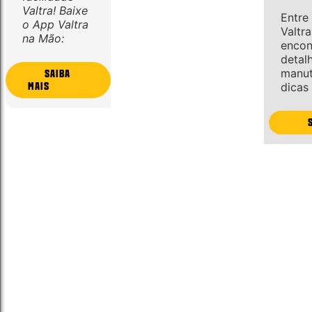
Valtra! Baixe
Entre
o App Valtra
Valtr
na Mão:
encon
detal
manut
SAIBA
MAIS
dicas