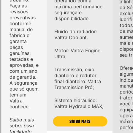
operando com a
a linh
Faça as
máxima performance,
da Sé
revisões
segurança e
exclus
preventivas
disponibilidade.
lubrif
conforme
todos
manual de
de ma
Fluido do radiador:
fábrica e
aumen
Valtra Coolant.
garanta
mais 
peças
dispo
Motor: Valtra Engine
genuínas,
seu tr
Ultra;
testadas e
aprovadas, e
Ofer
Transmissão, eixo
com um ano
algum
dianteiro e redutor
de garantia.
indic
final dianteiro: Valtra
A segurança
manu
Transmission Pró;
que só quem
perió
tem um
trato
Sistema hidráulico:
Valtra
você 
Valtra Hydraulic MAX;
conhece.
equip
opera
Saiba mais
máxi
SAIBA MAIS
sobre essa
perfo
facilidade