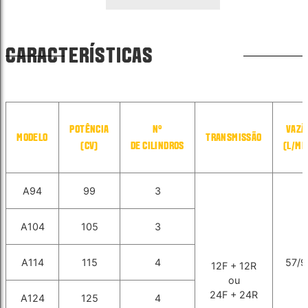
CARACTERÍSTICAS
POTÊNCIA
N°
VAZÃ
MODELO
TRANSMISSÃO
(CV)
DE CILINDROS
(L/MI
A94
99
3
A104
105
3
A114
115
4
57/9
12F + 12R
ou
24F + 24R
A124
125
4