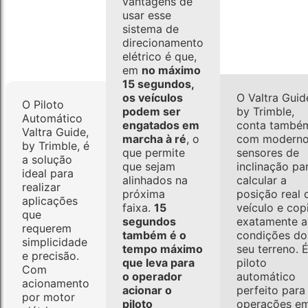
vantagens de
usar esse
sistema de
direcionamento
elétrico é que,
em
no máximo
15 segundos,
os veículos
O Valtra Guid
O Piloto
podem ser
by Trimble,
Automático
engatados em
conta també
Valtra Guide,
marcha à ré
, o
com modern
by Trimble, é
que permite
sensores de
a solução
que sejam
inclinação pa
ideal para
alinhados na
calcular a
realizar
próxima
posição real 
aplicações
faixa.
15
veículo e cop
que
segundos
exatamente a
requerem
também é o
condições do
simplicidade
tempo máximo
seu terreno. 
e precisão.
que leva para
piloto
Com
o operador
automático
acionamento
acionar o
perfeito para
por motor
piloto
operações e