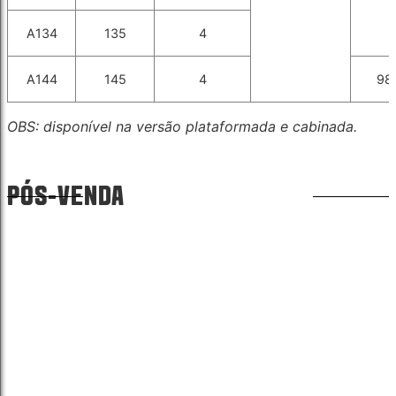
A134
135
4
A144
145
4
98
OBS: disponível na versão plataformada e cabinada.
PÓS-VENDA